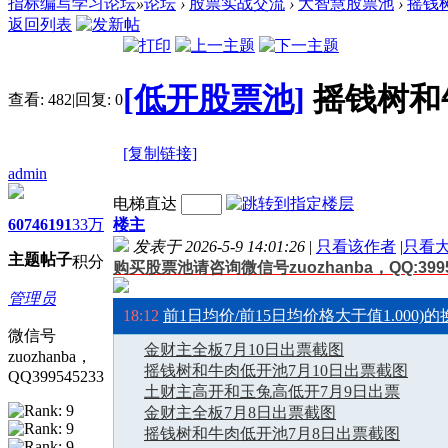
指标编写学习论坛
»
论坛
›
股票实战交流
›
大智慧股票池
›
摇钱
返回列表
[低开股票池]
摇钱树和
查看:
482
|
回复:
0
[复制链接]
admin
电梯直达
6074
6191
33万
楼主
发表于 2026-5-9 14:01:26
|
只看该作者
|
只看
主题
帖子
积分
购买股票池请咨询微信号zuozhanba，QQ:3995
14:58
股票开户流程
管理员
18:12
前1日均价/前15日均价格大于值1.000)的
微信号
金财主全板7月10日出票截图
zuozhanba，
摇钱树和牛肉低开池7月10日出票截图
QQ399545233
土财主高开和玉兔高低开7月9日出票
金财主全板7月8日出票截图
摇钱树和牛肉低开池7月8日出票截图