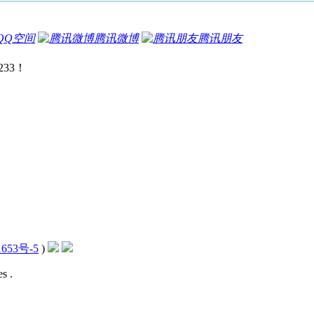
QQ空间
腾讯微博
腾讯朋友
233！
653号-5
)
s .