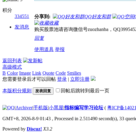
积分
334551
分享到:
QQ好友和群
收藏
发消息
购买股票池请咨询微信号zuozhanba，QQ399545
回复
使用道具
举报
返回列表
高级模式
B
Color
Image
Link
Quote
Code
Smilies
您需要登录后才可以回帖
登录
|
立即注册
本版积分规则
回帖后跳转到最后一页
发表回复
|
Archiver
|
手机版
|
小黑屋
|
指标编写学习论坛
(
粤ICP备14021
GMT+8, 2026-8-9 01:43
, Processed in 2.511490 second(s), 33 querie
Powered by
Discuz!
X3.2