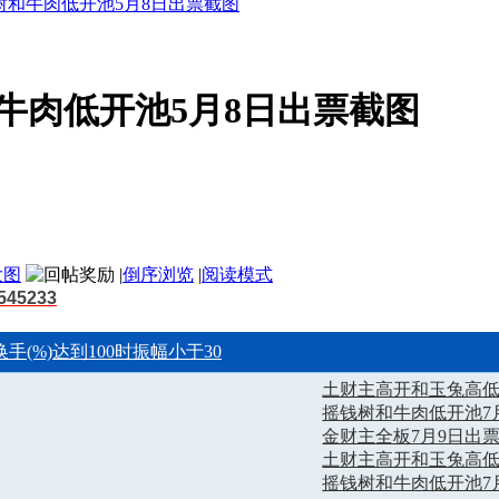
树和牛肉低开池5月8日出票截图
牛肉低开池5月8日出票截图
大图
|
倒序浏览
|
阅读模式
45233
换手(%)达到100时振幅小于30
土财主高开和玉兔高低
摇钱树和牛肉低开池7
金财主全板7月9日出
土财主高开和玉兔高低
摇钱树和牛肉低开池7