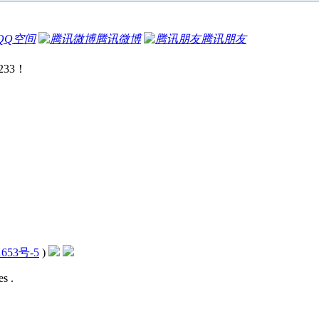
QQ空间
腾讯微博
腾讯朋友
233！
653号-5
)
s .