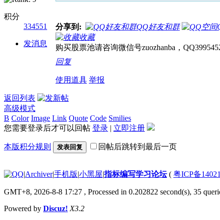
积分
334551
分享到:
QQ好友和群
收藏
发消息
购买股票池请咨询微信号zuozhanba，QQ399545
回复
使用道具
举报
返回列表
高级模式
B
Color
Image
Link
Quote
Code
Smilies
您需要登录后才可以回帖
登录
|
立即注册
本版积分规则
回帖后跳转到最后一页
发表回复
|
Archiver
|
手机版
|
小黑屋
|
指标编写学习论坛
(
粤ICP备14021
GMT+8, 2026-8-8 17:27
, Processed in 0.202822 second(s), 35 querie
Powered by
Discuz!
X3.2