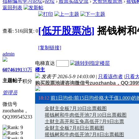
指标编写学习论坛
»
论坛
›
股票实战交流
›
大智慧股票池
›
摇钱
返回列表
[低开股票池]
摇钱树和
查看:
516
|
回复:
0
[复制链接]
admin
电梯直达
6074
6191
33万
楼主
发表于 2026-5-9 14:03:00
|
只看该作者
|
只看
主题
帖子
积分
购买股票池请咨询微信号zuozhanba，QQ:3995
14:58
股票开户流程
管理员
18:12
前1日均价/前15日均价格大于值1.000)的
微信号
金财主全板7月10日出票截图
zuozhanba，
摇钱树和牛肉低开池7月10日出票截图
QQ399545233
土财主高开和玉兔高低开7月9日出票
金财主全板7月8日出票截图
摇钱树和牛肉低开池7月8日出票截图